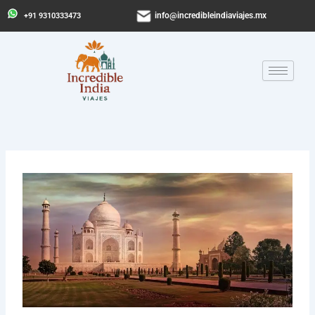
Ir
info@incredibleindiaviajes.mx
+91 9310333473
al
contenido