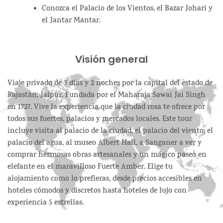
Conozca el Palacio de los Vientos, el Bazar Johari y
el Jantar Mantar.
Visión general
Viaje privado de 3 días y 2 noches por la capital del estado de
Rajastán, Jaipur. Fundada por el Maharaja Sawai Jai Singh
en 1727. Vive la experiencia que la ciudad rosa te ofrece por
todos sus fuertes, palacios y mercados locales. Este tour
incluye visita al palacio de la ciudad, el palacio del viento, el
palacio del agua, al museo Albert Hall, a Sanganer a ver y
comprar hermosas obras artesanales y un mágico paseo en
elefante en el maravilloso Fuerte Amber. Elige tu
alojamiento como lo prefieras, desde precios accesibles en
hoteles cómodos y discretos hasta hoteles de lujo con
experiencia 5 estrellas.